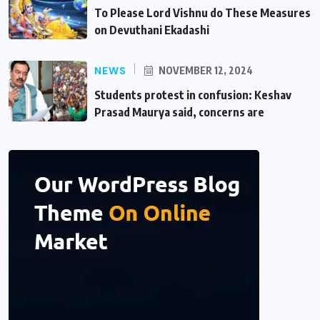
To Please Lord Vishnu do These Measures
on Devuthani Ekadashi
NEWS
NOVEMBER 12, 2024
Students protest in confusion: Keshav
Prasad Maurya said, concerns are