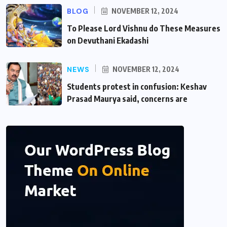
BLOG
NOVEMBER 12, 2024
To Please Lord Vishnu do These Measures
on Devuthani Ekadashi
NEWS
NOVEMBER 12, 2024
Students protest in confusion: Keshav
Prasad Maurya said, concerns are